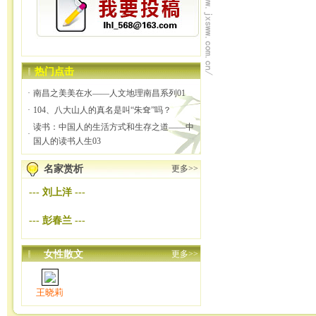
热门点击
·
南昌之美美在水——人文地理南昌系列01
·
104、八大山人的真名是叫“朱耷”吗？
读书：中国人的生活方式和生存之道——中
·
国人的读书人生03
名家赏析
更多>>
---
刘上洋
---
---
彭春兰
---
女性散文
更多>>
王晓莉