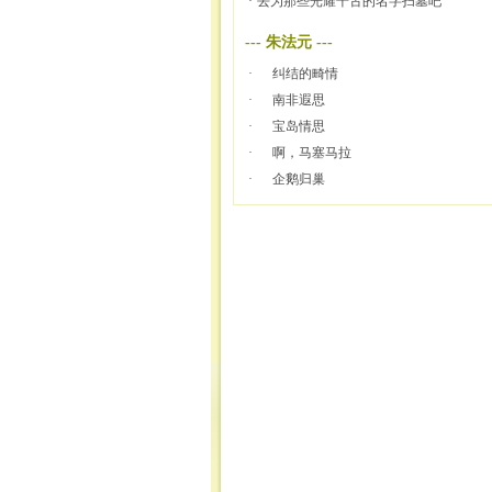
·
去为那些光耀千古的名字扫墓吧
---
朱法元
---
·
纠结的畸情
·
南非遐思
·
宝岛情思
·
啊，马塞马拉
·
企鹅归巢