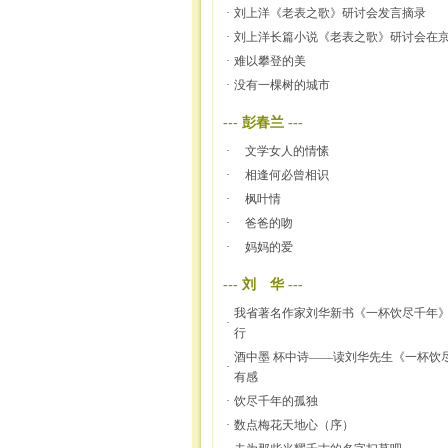
·
刘上洋《老表之歌》研讨会发言摘录
·
刘上洋长篇小说《老表之歌》研讨会在
·
难以攀登的美
·
没有一棵树的城市
---
彭春兰
---
·
文学女人的情愫
·
相逢何必曾相识
·
枫叶情
·
爸爸的吻
·
妈妈的爱
---
刘 华
---
我省著名作家刘华新书《一杯饮尽千年
·
行
酒中墨 杯中诗——读刘华先生《一杯饮
·
有感
·
饮尽千年的孤独
·
数点梅花天地心（序）