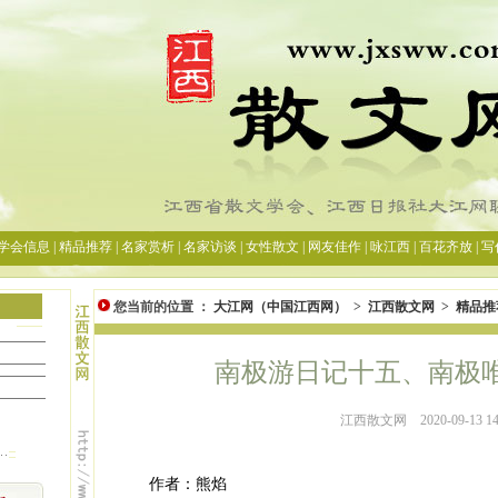
您当前的位置 ：
大江网（中国江西网）
>
江西散文网
>
精品推
南极游日记十五、南极
江西散文网
2020-09-13 14
作者：熊焰