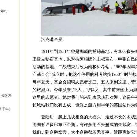
京举行
洛克港全景
1911年到1931年曾是挪威的捕鲸基地，有3000多头
里建立秘密基地，以对抗阿根廷的主权宣布，申张自己
活动的基地。二战结束后改为南极科考站，1962年因年久
产基金会”成立时，把这个停用的科考站按1950年时的
每年夏天，基金会招聘志愿者选三、五人来到这里，管
的旅游点。今年派来了5人，1男4女，其中前来船上为
》出版发
这里的志愿者。她对我们的来到表示热烈欢迎，这是午
长城站我们没有去成，也许是船方用早年的英国站作为
尽千年》
登陆后，爬上几块相叠的大石头，走过不长的木栈道
周围有许多巴布亚企鹅，有许多用石头垒成的企鹅窝，
我们走到企鹅窝旁，大小企鹅都若无其事。近距离给它