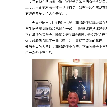
小，当着我们的面做小偷，它把旁边窝里的石子衔到自
上，几只企鹅站着一摇一晃往前走，却有一只企鹅趴在
有许许多多，待人们去发现。
今天登陆早，回到船上也早，我和老伴悠哉游哉在船
与生物学家福瑞斯和巴瑞在一起，用显微镜观赏海洋无脊
正在举行的音乐会。晚餐后来到8层酒吧，卡拉OK之夜
饮，趁着酒兴唱了一曲《牵手》，赢得了蛮响的掌声。
长与夫人的大照片，我和老伴坐在照片下面的椅子上与
的一次船上夜生活。