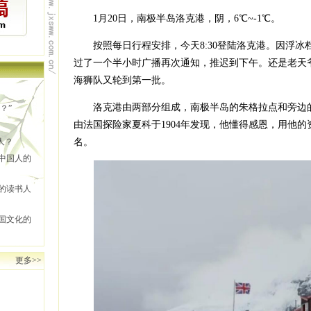
1月20日，南极半岛洛克港，阴，6℃~-1℃。
按照每日行程安排，今天8:30登陆洛克港。因浮冰档住
过了一个半小时广播再次通知，推迟到下午。还是老天爷
海狮队又轮到第一批。
洛克港由两部分组成，南极半岛的朱格拉点和旁边的
？”
由法国探险家夏科于1904年发现，他懂得感恩，用他
人？
名。
中国人的
的读书人
国文化的
更多>>