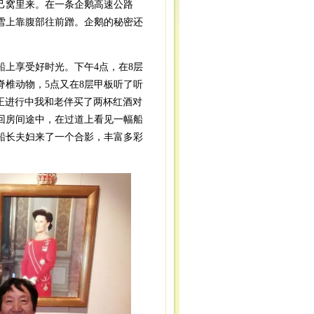
己窝里来。在一条企鹅高速公路
雪上靠腹部往前蹭。企鹅的秘密还
上享受好时光。下午4点，在8层
椎动物，5点又在8层甲板听了听
正进行中我和老伴买了两杯红酒对
回房间途中，在过道上看见一幅船
船长夫妇来了一个合影，丰富多彩