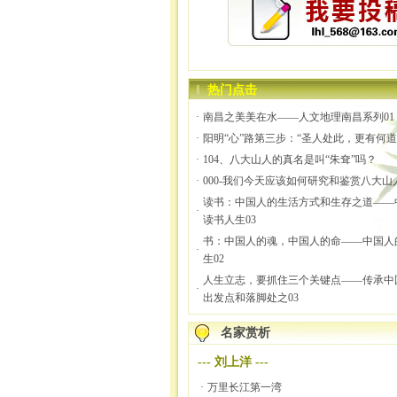
热门点击
·
南昌之美美在水——人文地理南昌系列01
·
阳明“心”路第三步：“圣人处此，更有何道
·
104、八大山人的真名是叫“朱耷”吗？
·
000-我们今天应该如何研究和鉴赏八大山
读书：中国人的生活方式和生存之道——
·
读书人生03
书：中国人的魂，中国人的命——中国人
·
生02
人生立志，要抓住三个关键点——传承中
·
出发点和落脚处之03
名家赏析
---
刘上洋
---
·
万里长江第一湾