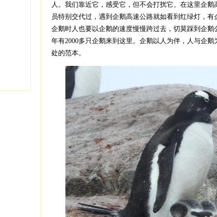
人。我们靠近它，感受它，但不会打扰它。在这里企鹅
员特别交代过，遇到企鹅高速公路就如看到红绿灯，有
企鹅时人也要以企鹅的速度慢慢跨过去，切莫踩到企鹅
年有2000多只企鹅来到这里。企鹅以人为伴，人与企
处的范本。